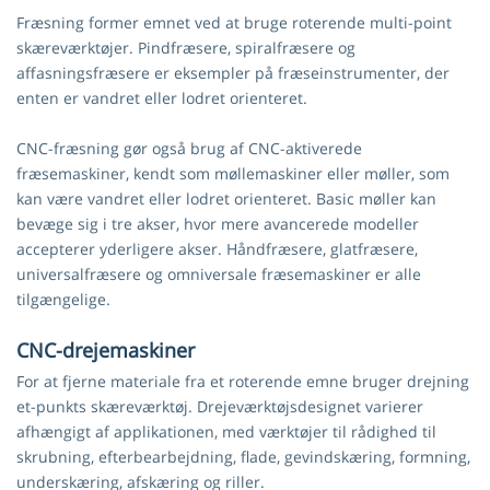
Fræsning former emnet ved at bruge roterende multi-point
skæreværktøjer. Pindfræsere, spiralfræsere og
affasningsfræsere er eksempler på fræseinstrumenter, der
enten er vandret eller lodret orienteret.
CNC-fræsning gør også brug af CNC-aktiverede
fræsemaskiner, kendt som møllemaskiner eller møller, som
kan være vandret eller lodret orienteret. Basic møller kan
bevæge sig i tre akser, hvor mere avancerede modeller
accepterer yderligere akser. Håndfræsere, glatfræsere,
universalfræsere og omniversale fræsemaskiner er alle
tilgængelige.
CNC-drejemaskiner
For at fjerne materiale fra et roterende emne bruger drejning
et-punkts skæreværktøj. Drejeværktøjsdesignet varierer
afhængigt af applikationen, med værktøjer til rådighed til
skrubning, efterbearbejdning, flade, gevindskæring, formning,
underskæring, afskæring og riller.